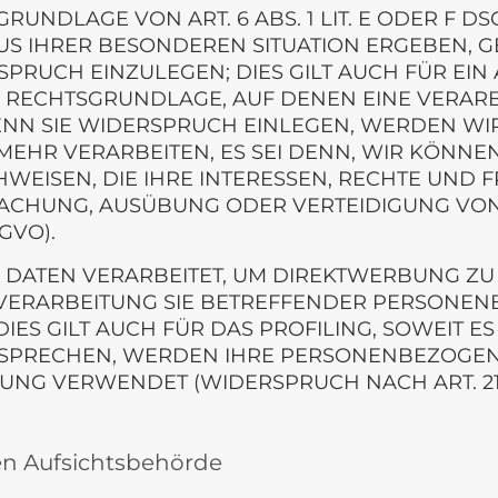
NDLAGE VON ART. 6 ABS. 1 LIT. E ODER F DS
AUS IHRER BESONDEREN SITUATION ERGEBEN, 
UCH EINZULEGEN; DIES GILT AUCH FÜR EIN
GE RECHTSGRUNDLAGE, AUF DENEN EINE VERAR
NN SIE WIDERSPRUCH EINLEGEN, WERDEN WI
EHR VERARBEITEN, ES SEI DENN, WIR KÖNN
WEISEN, DIE IHRE INTERESSEN, RECHTE UND 
MACHUNG, AUSÜBUNG ODER VERTEIDIGUNG V
GVO).
TEN VERARBEITET, UM DIREKTWERBUNG ZU BE
 VERARBEITUNG SIE BETREFFENDER PERSONE
ES GILT AUCH FÜR DAS PROFILING, SOWEIT E
RSPRECHEN, WERDEN IHRE PERSONENBEZOGEN
G VERWENDET (WIDERSPRUCH NACH ART. 21 A
en Aufsichtsbehörde